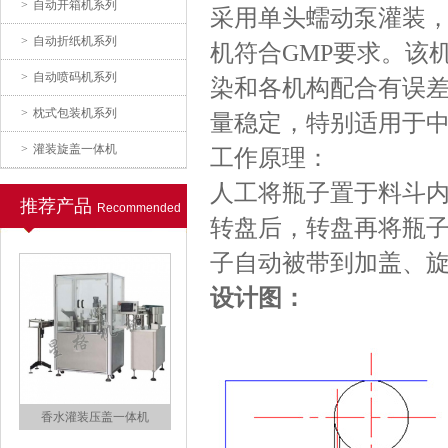
>
自动开箱机系列
采用单头蠕动泵灌装，
四头灌装旋盖一体机
>
自动折纸机系列
机符合GMP要求。该
>
自动喷码机系列
染和各机构配合有误
>
枕式包装机系列
量稳定，特别适用于
>
灌装旋盖一体机
工作原理：
人工将瓶子置于料斗
推荐产品
Recommended
小瓶子口服液灌装旋盖机
转盘后，转盘再将瓶
子自动被带到加盖、
设计图：
香水灌装压盖一体机