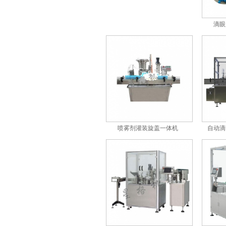
滴眼
指甲油灌装压塞旋盖联动机
喷雾剂灌装旋盖一体机
自动滴
回转灌装回转旋(轧)盖一体机