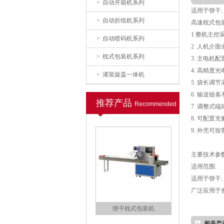
>
自动开箱机系列
毛巾口罩枕式包装机
适用于饼干
>
自动折纸机系列
高速枕式包
1.整机主控
>
自动喷码机系列
2. 人机
>
枕式包装机系列
3. 主电
4. 高精
>
灌装旋盖一体机
5. 袋长
6. 输送链
推荐产品
Recommended
7. 调整
五金配件枕式包装机
8. 可配
9. 外壳
主要技术参
适用范围:
适用于饼干
广泛应用于食
饼干枕式包装机
相关产