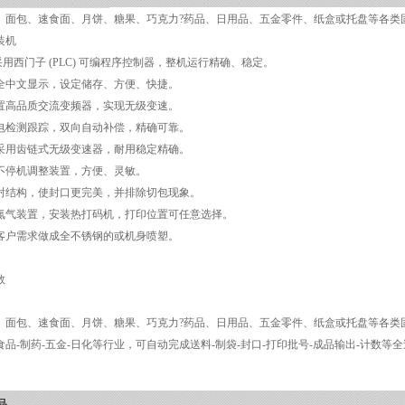
、面包、速食面、月饼、糖果、巧克力?药品、日用品、五金零件、纸盒或托盘等各类
装机
采用西门子 (PLC) 可编程序控制器，整机运行精确、稳定。
介面全中文显示，设定储存、方便、快捷。
机配置高品质交流变频器，实现无级变速。
度光电检测跟踪，双向自动补偿，精确可靠。
调节采用齿链式无级变速器，耐用稳定精确。
条不停机调整装置，方便、灵敏。
式端封结构，使封口更完美，并排除切包现象。
置充氮气装置，安装热打码机，打印位置可任意选择。
可按客户需求做成全不锈钢的或机身喷塑。
数
、面包、速食面、月饼、糖果、巧克力?药品、日用品、五金零件、纸盒或托盘等各类
品-制药-五金-日化等行业，可自动完成送料-制袋-封口-打印批号-成品输出-计数等
品