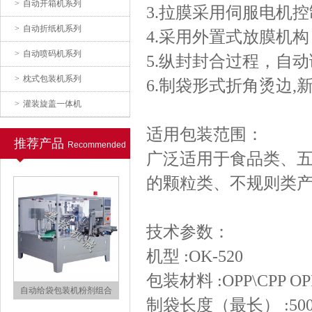
>
自动开箱机系列
3.拉膜采用伺服电机控
自动电子称包装机
>
自动折纸机系列
4.采用外置式放膜机
>
自动喷码机系列
5.纵封封合过程，自
>
枕式包装机系列
6.制袋形式折角烫边,
>
灌装旋盖一体机
适用包装范围：
推荐产品
Recommended
自动粉剂组合包装机
广泛适用于食品类、
的颗粒类、不规则类
技术参数：
机型 :OK-520
包装材料 :OPP\CPP OPP
自动给袋包装机粉剂组合
制袋长度（最长） :50