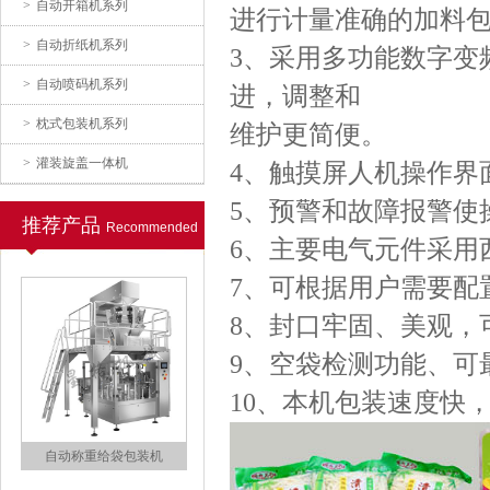
>
自动开箱机系列
进行计量准确的加料
自动电子称包装机
>
自动折纸机系列
3、采用多功能数字变
>
自动喷码机系列
进，调整和
>
枕式包装机系列
维护更简便。
>
灌装旋盖一体机
4、触摸屏人机操作界
5、预警和故障报警使
推荐产品
Recommended
自动给袋式抽真空包装机
6、主要电气元件采用
7、可根据用户需要配
8、封口牢固、美观，
9、空袋检测功能、可
10、本机包装速度快
自动称重给袋包装机