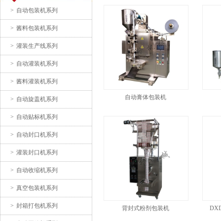
>
自动包装机系列
套袋包装机/自动套袋机
>
酱料包装机系列
>
灌装生产线系列
>
自动灌装机系列
>
酱料灌装机系列
自动膏体包装机
>
自动旋盖机系列
自动进瓶转盘灌装轧盖机
>
自动贴标机系列
>
自动封口机系列
>
灌装封口机系列
>
自动收缩机系列
>
真空包装机系列
>
封箱打包机系列
背封式粉剂包装机
DX
给袋式包装机