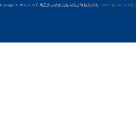
Copyright © 2002-2015 广州星火自动化设备有限公司 版权所有：
粤ICP备15075478号-
六头吸嘴袋一体机
塑料瓶灌装旋盖一体机